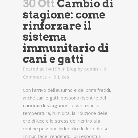
30 Ott
Cambio di
stagione: come
rinforzare il
sistema
immunitario di
cani e gatti
Posted at 14:19h
in
Blog
by
admin
0
Comments
0
Likes
Con l’arrivo dell’autunno e dei primi freddi,
anche cani e gatti possono risentire del
cambio di stagione
. Le variazioni di
temperatura, l’umidità, la riduzione delle
ore di luce e lo stress del rientro alla
routine possono indebolire le loro difese
immunitarie, rendendoli più esposti a