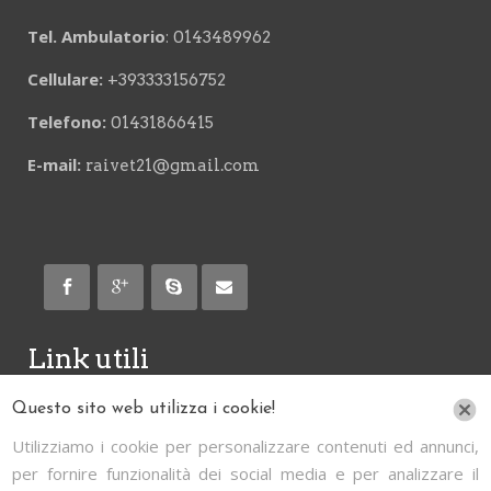
Tel. Ambulatorio
:
0143489962
Cellulare:
+393333156752
Telefono:
01431866415
E-mail:
raivet21@gmail.com
Link utili
Questo sito web utilizza i cookie!
Informativa
Utilizziamo i cookie per personalizzare contenuti ed annunci,
Cookie & Policy
per fornire funzionalità dei social media e per analizzare il