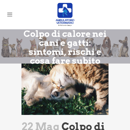
Colpo di calore nei
cani e gatti:
sintomi, rischi e
cosa fare subito
22 Mag
Colpo di