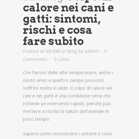
calore nei cani e
gatti: sintomi,
rischi e cosa
fare subito
Posted at 08:08h
in
Blog
by
admin
0
Comments
0
Likes
Con l’arrivo delle alte temperature, anche i
nostri amici a quattro zampe possono
soffrire molto il caldo. Il colpo di calore nei
cani e nei gatti è una condizione seria che
richiede un intervento rapido, perché può
mettere a rischio la salute dell’animale in
poco tempo.
Sapere come riconoscere i sintomi e cosa