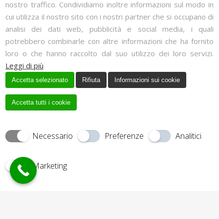
Consulenza telefonica 24 ore
nostro traffico. Condividiamo inoltre informazioni sul modo in
cui utilizza il nostro sito con i nostri partner che si occupano di
Dove siamo?
analisi dei dati web, pubblicità e social media, i quali
potrebbero combinarle con altre informazioni che ha fornito
loro o che hanno raccolto dal suo utilizzo dei loro servizi.
Leggi di più
Accetta selezionato
Rifiuta
Informazioni sui cookie
Accetta tutti i cookie
Necessario
Preferenze
Analitici
Via Francavilla, 7, 15060 Basaluzzo, Alessandria
Marketing
Creato da
Copyrights © 2017 RAIMONDO
Local Web