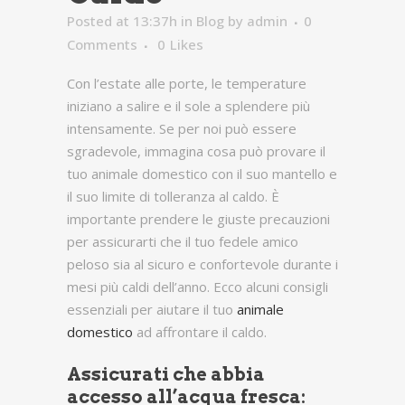
Posted at 13:37h
in
Blog
by
admin
0
Comments
0
Likes
Con l’estate alle porte, le temperature
iniziano a salire e il sole a splendere più
intensamente. Se per noi può essere
sgradevole, immagina cosa può provare il
tuo animale domestico con il suo mantello e
il suo limite di tolleranza al caldo. È
importante prendere le giuste precauzioni
per assicurarti che il tuo fedele amico
peloso sia al sicuro e confortevole durante i
mesi più caldi dell’anno. Ecco alcuni consigli
essenziali per aiutare il tuo
animale
domestico
ad affrontare il caldo.
Assicurati che abbia
accesso all’acqua fresca: