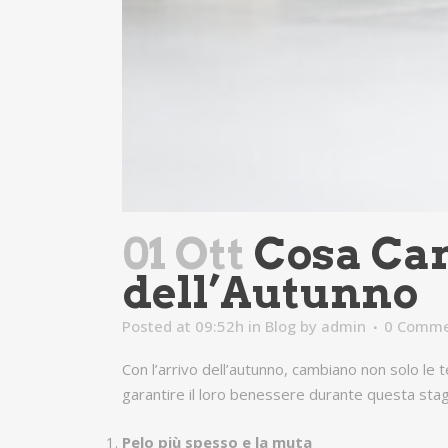
01 Ott
Cosa Cam
dell’Autunno
Posted at 09:52h
in
Blog
by
admin
0 Comme
Con l’arrivo dell’autunno, cambiano non solo l
garantire il loro benessere durante questa stag
Pelo più spesso e la muta