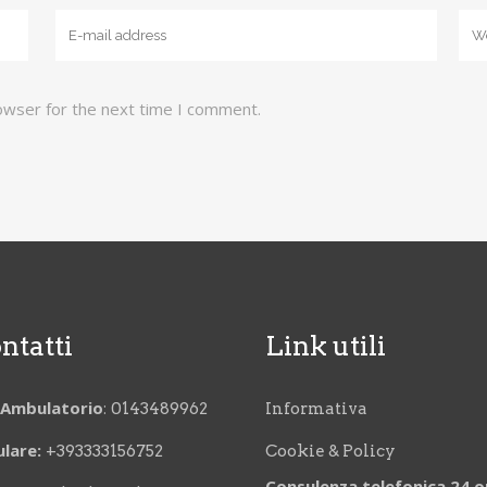
owser for the next time I comment.
ntatti
Link utili
. Ambulatorio
:
0143489962
Informativa
ulare:
+393333156752
Cookie & Policy
Consulenza telefonica 24 o