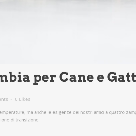
bia per Cane e Gatt
nts
0
Likes
e temperature, ma anche le esigenze dei nostri amici a quattro za
ione di transizione.