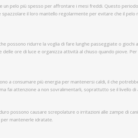
pare un pelo più spesso per affrontare i mesi freddi. Questo period
 spazzolare il loro mantello regolarmente per evitare che il pelo 
che possono ridurre la voglia di fare lunghe passeggiate o giochi
tare delle ore di luce e organizza attività al chiuso quando piove. Pe
ndono a consumare più energia per mantenersi caldi, il che potrebb
ma fai attenzione a non sovralimentarli, soprattutto se il livello di 
iù duro possono causare screpolature o irritazioni alle zampe di cani
 per mantenerle idratate.