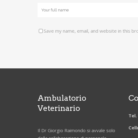
Save my name, email, and website in this br
Ambulatorio
Co
Veterinario
Tel
Cell
Il Dr Giorgio Raimondo si avvale solo