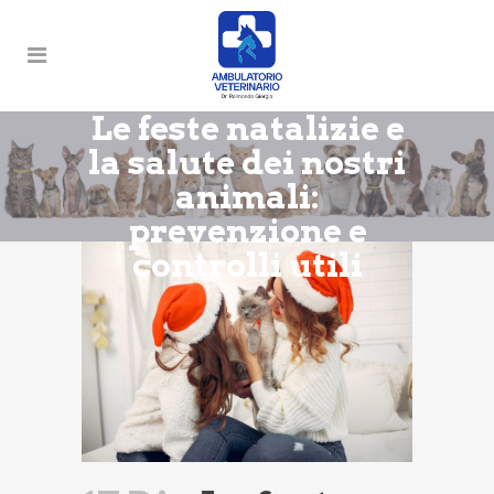
Le feste natalizie e
la salute dei nostri
animali:
prevenzione e
controlli utili