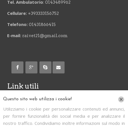
Tel. Ambulatorio
:
0143489962
Cellulare:
+393333156752
Telefono:
01431866415
E-mail:
raivet21@gmail.com
Link utili
Questo sito web utilizza i cookie!
Informativa
Utilizziamo i cookie per personalizzare contenuti ed annunci,
Cookie & Policy
per fornire funzionalità dei social media e per analizzare il
Consulenza telefonica 24 ore
nostro traffico. Condividiamo inoltre informazioni sul modo in