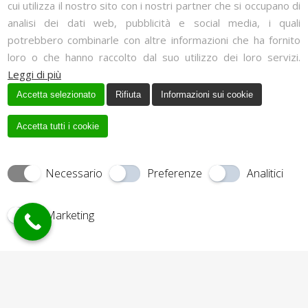
cui utilizza il nostro sito con i nostri partner che si occupano di
Dove siamo?
analisi dei dati web, pubblicità e social media, i quali
potrebbero combinarle con altre informazioni che ha fornito
loro o che hanno raccolto dal suo utilizzo dei loro servizi.
Leggi di più
Accetta selezionato
Rifiuta
Informazioni sui cookie
Accetta tutti i cookie
Necessario
Preferenze
Analitici
Via Francavilla, 7, 15060 Basaluzzo, Alessandria
Marketing
Creato da
Copyrights © 2017 RAIMONDO
Local Web
GIORGIO| Tutti i diritti riservati.