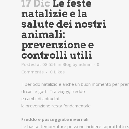
17 Dic
Le feste
natalizie e la
salute dei nostri
animali:
prevenzione e
controlli utili
Posted at 08:55h
in
Blog
by
admin
0
Comments
0
Likes
Il periodo natalizio è anche un buon momento per prend
di cani e gatti. Tra viaggi, freddo
e cambi di abitudini,
la prevenzione resta fondamentale.
Freddo e passeggiate invernali
Le basse temperature possono incidere soprattutto s