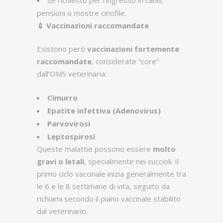
se richiesto per l’ingresso in canili,
pensioni o mostre cinofile.
💉
Vaccinazioni raccomandate
Esistono però
vaccinazioni fortemente
raccomandate
, considerate “core”
dall’OMS veterinaria:
Cimurro
Epatite infettiva (Adenovirus)
Parvovirosi
Leptospirosi
Queste malattie possono essere
molto
gravi o letali
, specialmente nei cuccioli. Il
primo ciclo vaccinale inizia generalmente tra
le 6 e le 8 settimane di vita, seguito da
richiami secondo il piano vaccinale stabilito
dal veterinario.