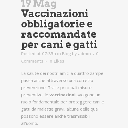
19 Mag
Vaccinazioni
obbligatorie e
raccomandate
per cani e gatti
Posted at 07:35h
in
Blog
by
admin
0
Comments
0
Likes
La salute dei nostri amici a quattro zampe
passa anche attraverso una corretta
prevenzione. Tra le principali misure
preventive, le
vaccinazioni
svolgono un
ruolo fondamentale per proteggere cani e
gatti da malattie gravi, alcune delle quali
possono essere anche trasmissibili
all’uomo.